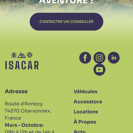
AVENTURE ?
CONTACTER UN CONSEILLER
Facebook - nouvelle
Instagram - no
Linkedin 
Youtube - nouv
Adresse
Véhicules
Accesstore
Route d’Annecy
74370 Charvonnex,
Locations
France
À Propos
Mars – Octobre:
Actu
09h à 12h et de 14h à