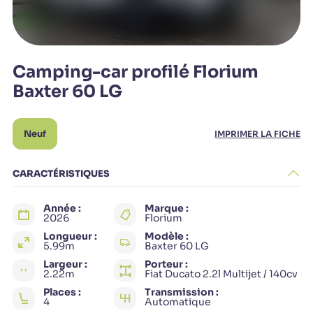
Camping-car profilé Florium
Baxter 60 LG
Neuf
IMPRIMER LA FICHE
CARACTÉRISTIQUES
Année :
Marque :
2026
Florium
Longueur :
Modèle :
5.99m
Baxter 60 LG
Largeur :
Porteur :
2.22m
Fiat Ducato 2.2l Multijet / 140cv
Places :
Transmission :
4
Automatique