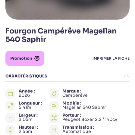
Fourgon Campérêve Magellan
540 Saphir
Promotion
IMPRIMER LA FICHE
CARACTÉRISTIQUES
Année :
Marque :
2026
Campérêve
Longueur :
Modèle :
5.41m
Magellan 540 Saphir
Largeur :
Porteur :
2.05m
Peugeot Boxer 2.2 / 140cv
Hauteur :
Transmission :
2.56m
Automatique