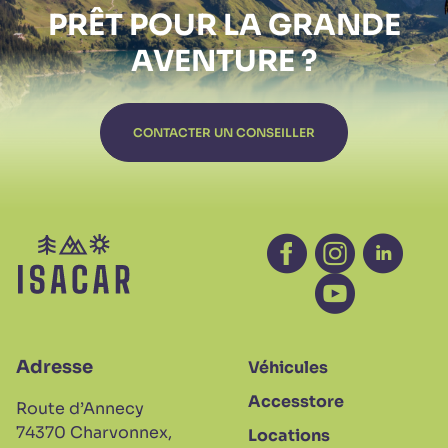
PRÊT POUR LA
GRANDE
AVENTURE ?
CONTACTER UN CONSEILLER
Facebook - nouvelle
Instagram - no
Linkedin 
Youtube - nouv
Adresse
Véhicules
Accesstore
Route d’Annecy
74370 Charvonnex,
Locations