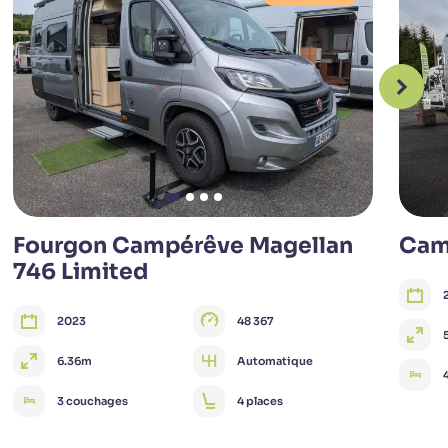
Fourgon Campérêve Magellan
Cam
746 Limited
2023
48 367
6.36m
Automatique
3 couchages
4 places