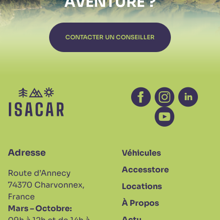
AVENTURE ?
CONTACTER UN CONSEILLER
Facebook - nouvelle
Instagram - no
Linkedin 
Youtube - nouv
Adresse
Véhicules
Accesstore
Route d’Annecy
74370 Charvonnex,
Locations
France
À Propos
Mars – Octobre:
Actu