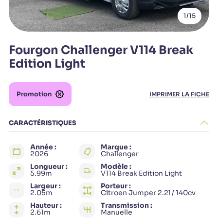
1
/15
Fourgon Challenger V114 Break
Edition Light
Promotion
IMPRIMER LA FICHE
CARACTÉRISTIQUES
Année :
Marque :
2026
Challenger
Longueur :
Modèle :
5.99m
V114 Break Edition Light
Largeur :
Porteur :
2.05m
Citroen Jumper 2.2l / 140cv
Hauteur :
Transmission :
2.61m
Manuelle