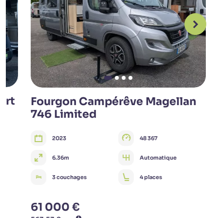
ort
Fourgon Campérêve Magellan
746 Limited
2023
48 367
6.36m
Automatique
3 couchages
4 places
61 000 €