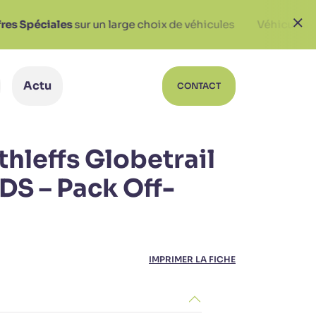
ales
sur un large choix de véhicules
Véhicules disponible
Actu
CONTACT
hleffs Globetrail
DS – Pack Off-
IMPRIMER LA FICHE