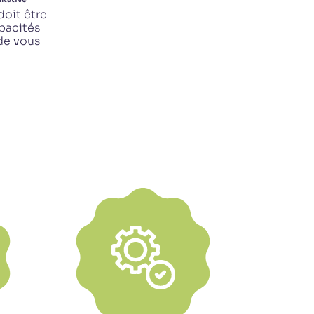
doit être
pacités
de vous