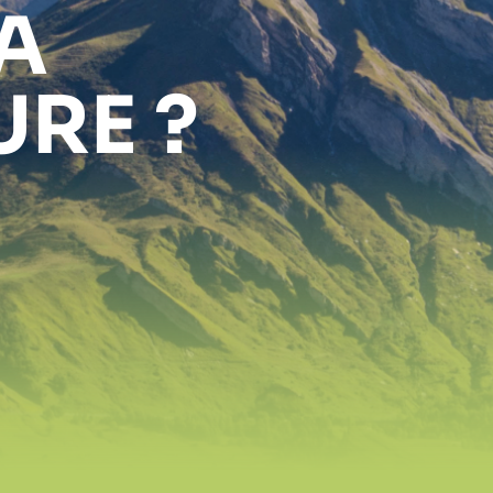
A
RE ?