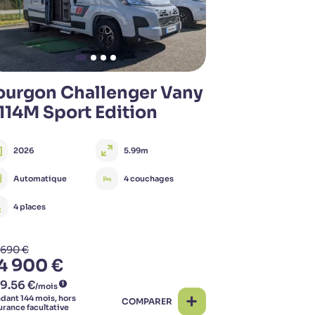
ourgon Challenger Vany
114M Sport Edition
2026
5.99m
Automatique
4 couchages
4 places
 690 €
4 900 €
COMPARER