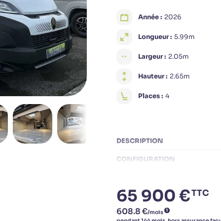
Année :
2026
Longueur :
5.99m
Largeur :
2.05m
Hauteur :
2.65m
Places :
4
DESCRIPTION
CONFIGURATION
ÉQUIPEMENTS
65 900 €
TTC
POINTS FORTS