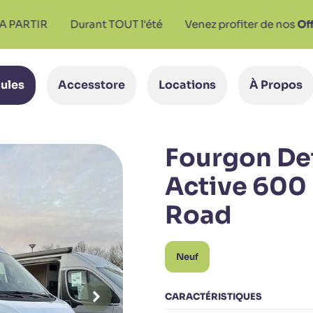
Durant TOUT l'été
Venez profiter de nos
Offres Spéci
ules
Accesstore
Locations
À Propos
Fourgon Det
Active 600 
Road
Neuf
CARACTÉRISTIQUES