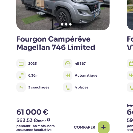
Fourgon Campérêve
F
Magellan 746 Limited
V
2023
48 367
6.36m
Automatique
3 couchages
4 places
66
61 000 €
6
COMPARER