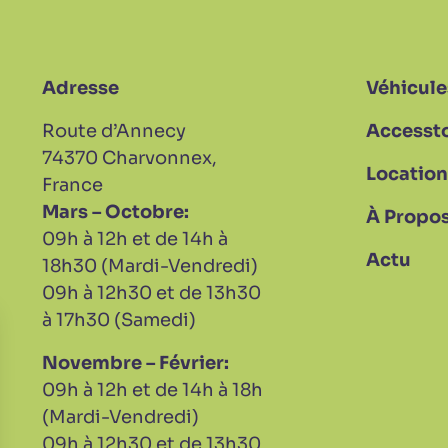
Adresse
Véhicule
Route d’Annecy
Accesst
74370 Charvonnex,
Location
France
Mars – Octobre:
À Propo
09h à 12h et de 14h à
Actu
18h30 (Mardi-Vendredi)
09h à 12h30 et de 13h30
à 17h30 (Samedi)
Novembre – Février:
09h à 12h et de 14h à 18h
e
lle fenêtre
(Mardi-Vendredi)
09h à 12h30 et de 13h30