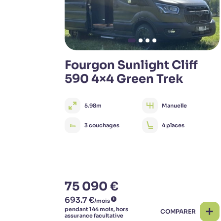
Fourgon Sunlight Cliff
590 4×4 Green Trek
5.98m
Manuelle
3 couchages
4 places
75 090 €
COMPARER