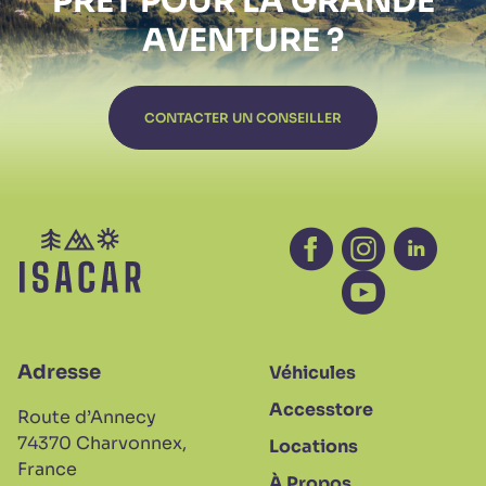
PRÊT POUR LA
GRANDE
AVENTURE ?
CONTACTER UN CONSEILLER
Facebook - nouvelle
Instagram - no
Linkedin 
Youtube - nouv
Adresse
Véhicules
Accesstore
Route d’Annecy
74370 Charvonnex,
Locations
France
À Propos