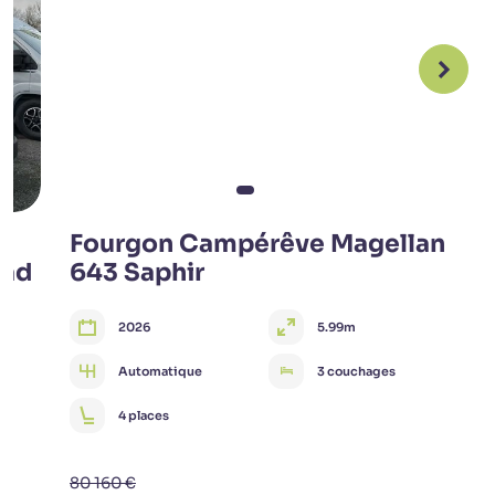
Fourgon Campérêve Magellan
oad
643 Saphir
2026
5.99m
Automatique
3 couchages
4 places
80 160 €