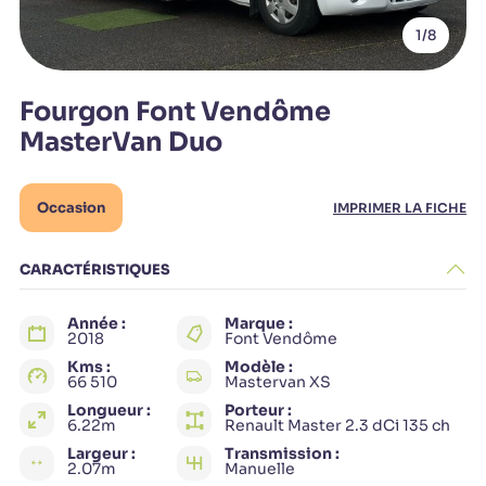
1
/8
Fourgon Font Vendôme
MasterVan Duo
Occasion
IMPRIMER LA FICHE
CARACTÉRISTIQUES
Année :
Marque :
2018
Font Vendôme
Kms :
Modèle :
66 510
Mastervan XS
Longueur :
Porteur :
6.22m
Renault Master 2.3 dCi 135 ch
Largeur :
Transmission :
2.07m
Manuelle